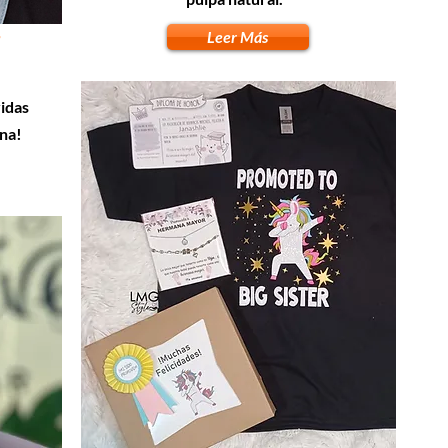
s
Leer Más
idas
na!