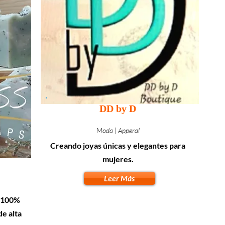
DD by D
Moda | Apperal
Creando joyas únicas y elegantes para
mujeres.
Leer Más
s 100%
e alta