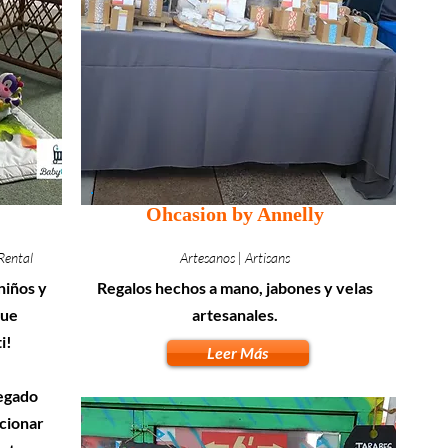
Ohcasion by Annelly
Rental
Artesanos | Artisans
niños y
Regalos hechos a mano, jabones y velas
que
artesanales.
i!
Leer Más
regado
acionar