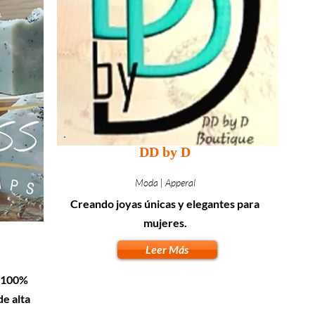
DD by D
Moda | Apperal
Creando joyas únicas y elegantes para
mujeres.
Leer Más
s 100%
e alta