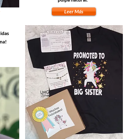
s
Leer Más
idas
na!