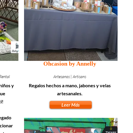
Ohcasion by Annelly
Rental
Artesanos | Artisans
niños y
Regalos hechos a mano, jabones y velas
que
artesanales.
i!
Leer Más
regado
acionar