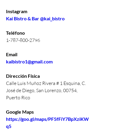
Instagram
Kai Bistro & Bar @kai_bistro
Teléfono 
1-787-800-2796
Email
kaibistro1@gmail.com
Dirección Física
Calle Luis Muñoz Rivera # 1 Esquina, C. 
José de Diego, San Lorenzo, 00754, 
Puerto Rico
Google Maps
https://goo.gl/maps/PF5fFiY7BpXziKW
q5