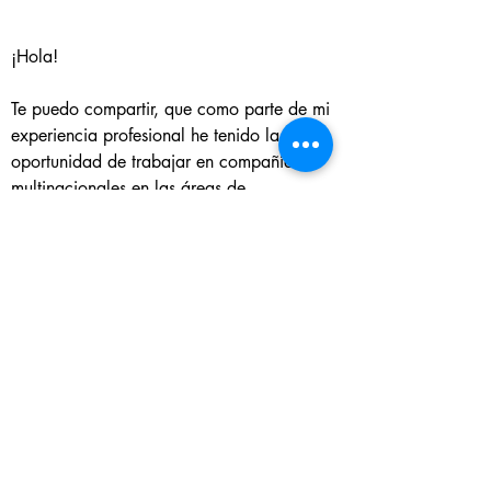
¡Hola!
Te puedo compartir, que como parte de mi 
experiencia profesional he tenido la 
oportunidad de trabajar en compañías 
multinacionales en las áreas de 
contabilidad y finanzas. 
Participo activamente en programas 
educativos como mentora, tutora y/o 
procuradora para contribuir positivamente 
a la sociedad. 
Actualmente soy embajadora de Puerto 
Rico como Guía Turística Certificada. 
Guiando a los turistas a las mejores 
experiencias en esta hermosa isla 