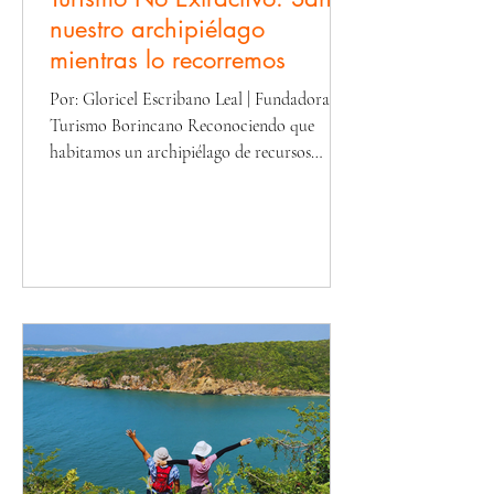
nuestro archipiélago
mientras lo recorremos
Por: Gloricel Escribano Leal | Fundadora de
Turismo Borincano Reconociendo que
habitamos un archipiélago de recursos
finitos o en otras palabras, agotables.
Debemos comenzar a re-aprender y dar el
paso valiente en contra de la corriente o de
lo que nos enseñaron antes. Buscar otras
formas de comunicar a las personas por qué
ya no nos basta con solicitar "no ensuciar" o
“llévate tu basura”; Es momento de hablar
del Turismo Regenerativo. A diferencia del
turismo tradicional qu