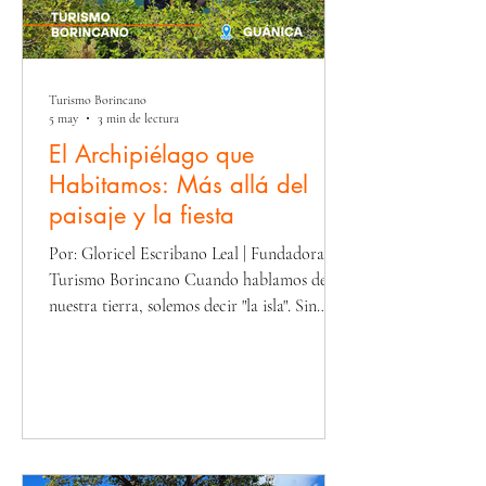
Turismo Borincano
5 may
3 min de lectura
El Archipiélago que
Habitamos: Más allá del
paisaje y la fiesta
Por: Gloricel Escribano Leal | Fundadora de
Turismo Borincano Cuando hablamos de
nuestra tierra, solemos decir "la isla". Sin
embargo, para entender la verdadera
magnitud de nuestra identidad y nuestra
responsabilidad ambiental, debemos ampliar
la mirada: Puerto Rico es un archipiélago. El
Archipiélago que Habitamos: Más allá del
paisaje y la fiesta, lo encuentras desde el