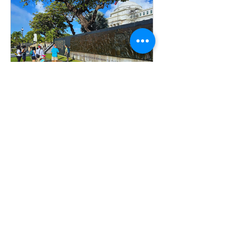
verdor de la Cordillera Central en su isla
más grande, sus costas, sus islas municipio y
sus cayos, cada
Turismo Borincano
2 may
1 min de lectura
Turismo Borincano:
Puertorriqueñidad y
Conciencia
Por: Gloricel Escribano Leal | Fundadora de
Turismo Borincano Te doy la bienvenida a
Puertorriqueñidad y Conciencia. Este